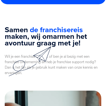
Samen
de
franchisereis
maken, wij omarmen het
avontuur graag met je!
Wil je een franchise starten, of ben je al bezig met een
franchise onderneming en heb je franchise support nodig?
Dan is het fijn als je gebruik kunt maken van onze kennis en
ervaringen.