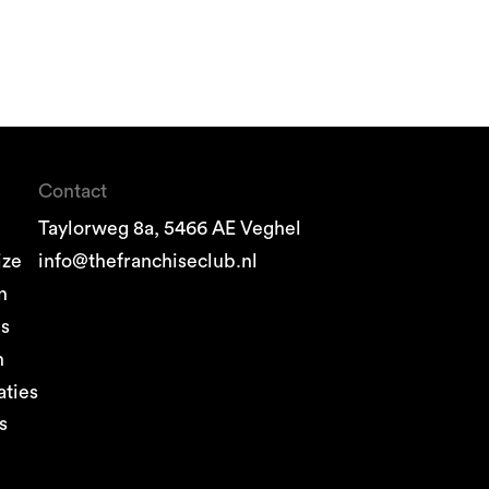
Contact
Taylorweg 8a, 5466 AE Veghel
jze
info@thefranchiseclub.nl
n
es
n
aties
s