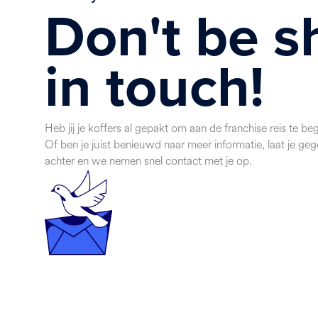
Don't be s
in touch!
Heb jij je koffers al gepakt om aan de franchise reis te be
Of ben je juist benieuwd naar meer informatie, laat je ge
achter en we nemen snel contact met je op.