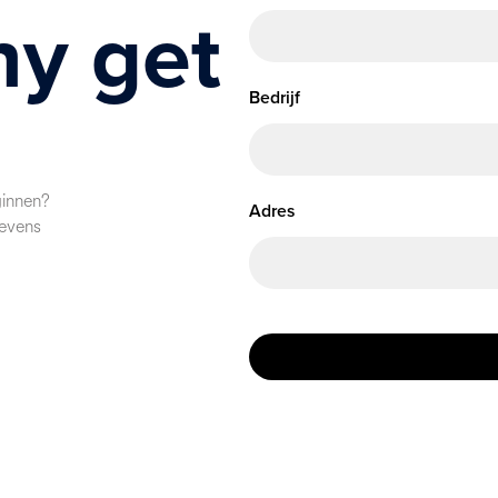
hy get
Bedrijf
ginnen?
Adres
gevens