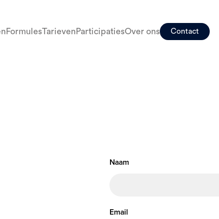
en
Formules
Tarieven
Participaties
Over ons
Contact
Naam
Email