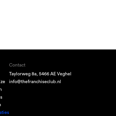
Contact
Taylorweg 8a, 5466 AE Veghel
jze
info@thefranchiseclub.nl
n
es
n
aties