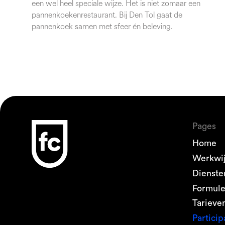
een wel heel speciale wijze. Het is niet zomaar een
pannenkoekenrestaurant. Bij Den Tol gaat de
pannenkoek samen met sfeer én beleving.
Pages
Home
Werkwi
Dienste
Formul
Tarieve
Particip