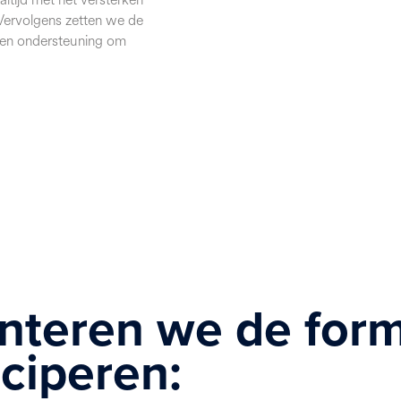
. Vervolgens zetten we de
n en ondersteuning om
enteren we de for
ciperen: