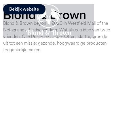
Blond & Brown
Bekijk website
Blond & Brown begon in 2020 in Westfield Mall of the
Netherlands, Leidschendam. Wat als een idee van twee
vrienden, Olle Draijer en Jasper Otten, startte, groeide
uit tot een missie: gezonde, hoogwaardige producten
toegankelijk maken.