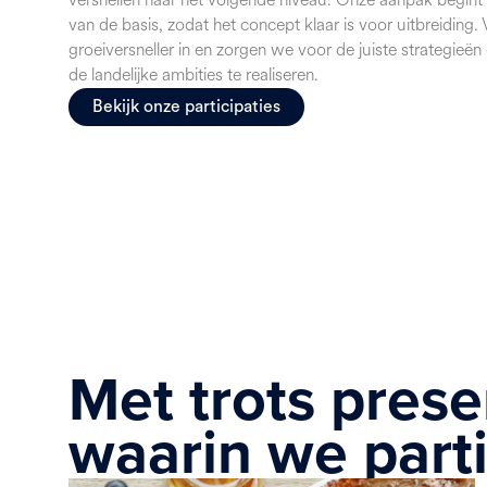
van de basis, zodat het concept klaar is voor uitbreiding
groeiversneller in en zorgen we voor de juiste strategieë
de landelijke ambities te realiseren.
Bekijk onze participaties
Met trots pres
waarin we parti