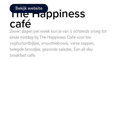
The Happiness
Bekijk website
café
Zeven dagen per week kun je van ’s ochtends vroeg tot
einde middag bij The Happiness Café voor bio
yoghurtontbijtjes, smoothiebowls, verse sappen,
belegde broodjes, gezonde salades, Een all-day
breakfast café.