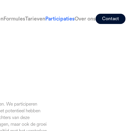
en
Formules
Tarieven
Participaties
Over ons
Contact
en. We participeren
het potentieel hebben
chters van deze
eggen, maar ook de groei
ltijd met het versterken